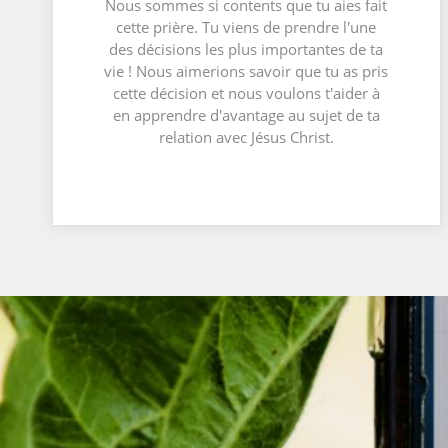
Nous sommes si contents que tu aies fait
cette prière. Tu viens de prendre l'une
des décisions les plus importantes de ta
vie ! Nous aimerions savoir que tu as pris
cette décision et nous voulons t'aider à
en apprendre d'avantage au sujet de ta
relation avec Jésus Christ.