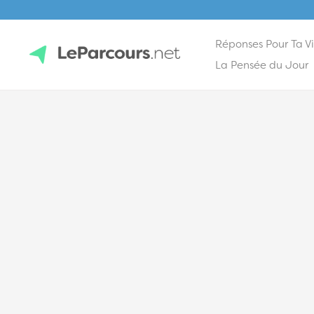
Réponses Pour Ta V
Skip
La Pensée du Jour
to
content
LeParcours.net