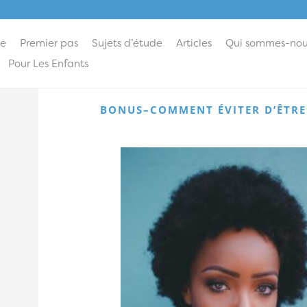
ie
Premier pas
Sujets d’étude
Articles
Qui sommes-nou
Pour Les Enfants
BONUS–COMMENT ÉVITER D’ÊTRE 