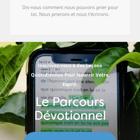
Dis-nous comment nous pouvons prier pour
toi. Nous prierons et nous t'écrirons.
Inscrivez-vous à des Leçons
Quotidiennes Pour Nourrir Votre
Esprit.
Le Parcours
Dévotionnel