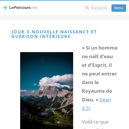
Menu
Skip
LeParcours.net
to
JOUR 3-NOUVELLE NAISSANCE ET
content
GUÉRISON INTÉRIEURE
« Si un homme
ne naît d’eau
et d’Esprit, il
ne peut entrer
dans le
Royaume de
Dieu. »
(
Jean
3.5
)
Voilà ce que