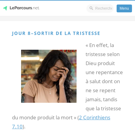
Menu
Skip
LeParcours.net
to
JOUR 8–SORTIR DE LA TRISTESSE
content
« En effet, la
tristesse selon
Dieu produit
une repentance
à salut dont on
ne se repent
jamais, tandis
que la tristesse
du monde produit la mort » (
2 Corinthiens
7.10
).