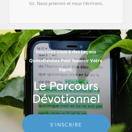
toi. Nous prierons et nous t'écrirons.
Inscrivez-vous à des Leçons
Quotidiennes Pour Nourrir Votre
Esprit.
Le Parcours
Dévotionnel
S'INSCRIRE