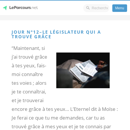
Menu
Skip
LeParcours.net
to
JOUR N°12–LE LÉGISLATEUR QUI A
content
TROUVÉ GRÂCE
“Maintenant, si
j’ai trouvé grâce
à tes yeux, fais-
moi connaître
tes voies ; alors
je te connaîtrai,
et je trouverai
encore grâce à tes yeux… L’Eternel dit à Moïse :
Je ferai ce que tu me demandes, car tu as
trouvé grâce à mes yeux et je te connais par