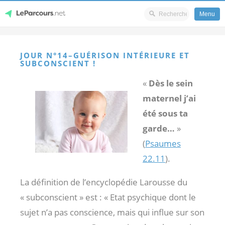
Menu
Skip
LeParcours.net
to
JOUR N°14–GUÉRISON INTÉRIEURE ET
content
SUBCONSCIENT !
«
Dès le sein
maternel j’ai
été sous ta
garde…
»
(
Psaumes
22.11
).
La définition de l’encyclopédie Larousse du
« subconscient » est : « Etat psychique dont le
sujet n’a pas conscience, mais qui influe sur son