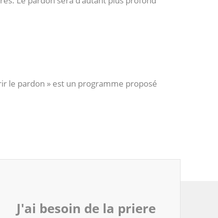
res. Le pardon sera d’autant plus profond
rir le pardon » est un programme proposé
J'ai besoin de la priere