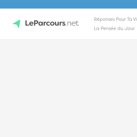
Réponses Pour Ta V
Skip
La Pensée du Jour
to
content
LeParcours.net