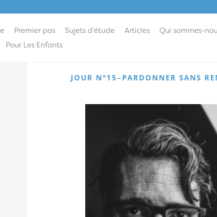
ie
Premier pas
Sujets d’étude
Articles
Qui sommes-nou
Pour Les Enfants
JOUR N°15–PARDONNER SANS RE