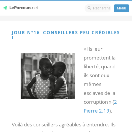
Menu
Skip
LeParcours.net
to
JOUR N°16–CONSEILLERS PEU CRÉDIBLES
content
!
« Ils leur
promettent la
liberté, quand
ils sont eux-
mêmes
esclaves de la
corruption » (
2
Pierre 2.19
).
Voilà des conseillers agréables à entendre. Ils