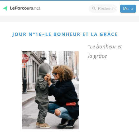
Menu
Skip
LeParcours.net
to
JOUR N°16–LE BONHEUR ET LA GRÂCE
content
“Le bonheur et
la grâce