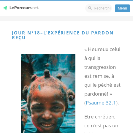
Menu
Skip
LeParcours.net
to
JOUR N°18–L’EXPÉRIENCE DU PARDON
content
REÇU
« Heureux celui
à qui la
transgression
est remise, à
qui le péché est
pardonné! »
(
Psaume 32.1
).
Etre chrétien,
ce n’est pas un