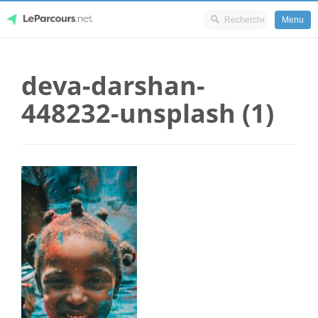
Menu
Skip
LeParcours.net
to
deva-darshan-
content
448232-unsplash (1)