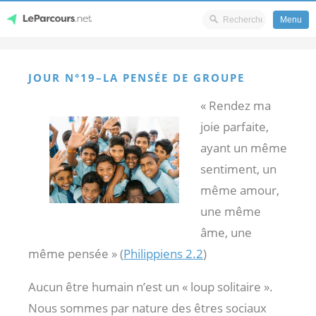
Menu
Skip
LeParcours.net
to
JOUR N°19–LA PENSÉE DE GROUPE
content
« Rendez ma
joie parfaite,
ayant un même
sentiment, un
même amour,
une même
âme, une
même pensée » (
Philippiens 2.2
)
Aucun être humain n’est un « loup solitaire ».
Nous sommes par nature des êtres sociaux