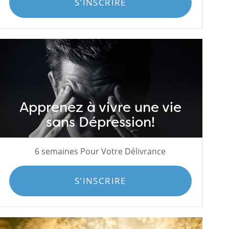
S'INSCRIRE
Apprenez à vivre une vie
sans Dépression!
6 semaines Pour Votre Délivrance
S'INSCRIRE