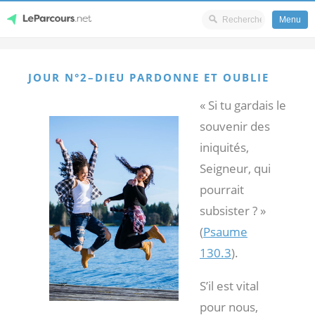
Menu
Skip
LeParcours.net
to
JOUR N°2–DIEU PARDONNE ET OUBLIE
content
« Si tu gardais le
souvenir des
iniquités,
Seigneur, qui
pourrait
subsister ? »
(
Psaume
130.3
).
S’il est vital
pour nous,