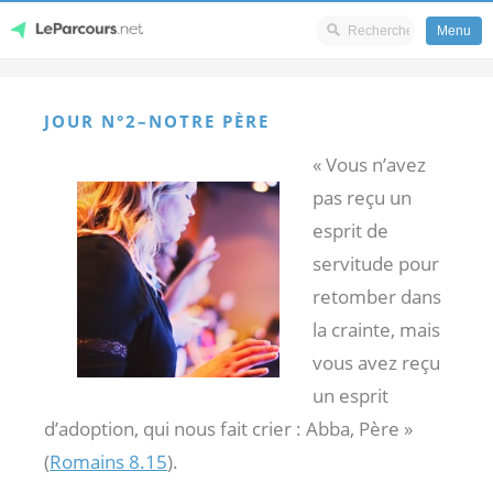
Menu
Skip
LeParcours.net
to
JOUR N°2–NOTRE PÈRE
content
« Vous n’avez
pas reçu un
esprit de
servitude pour
retomber dans
la crainte, mais
vous avez reçu
un esprit
d’adoption, qui nous fait crier : Abba, Père »
(
Romains 8.15
).