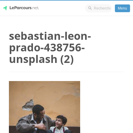
Menu
Skip
LeParcours.net
to
sebastian-leon-
content
prado-438756-
unsplash (2)