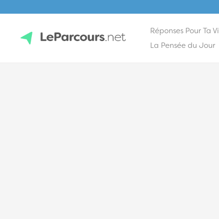
Réponses Pour Ta V
Skip
La Pensée du Jour
to
content
LeParcours.net