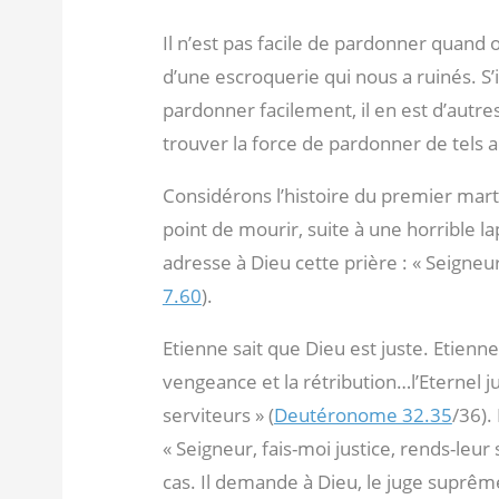
Il n’est pas facile de pardonner quand o
d’une escroquerie qui nous a ruinés. S’i
pardonner facilement, il en est d’autres
trouver la force de pardonner de tels a
Considérons l’histoire du premier martyr
point de mourir, suite à une horrible lapi
adresse à Dieu cette prière : « Seigneur
7.60
).
Etienne sait que Dieu est juste. Etienne 
vengeance et la rétribution…l’Eternel ju
serviteurs » (
Deutéronome 32.35
/36).
« Seigneur, fais-moi justice, rends-leur
cas. Il demande à Dieu, le juge suprêm