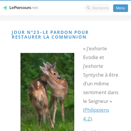
Menu
Skip
LeParcours.net
to
JOUR N°23–LE PARDON POUR
content
RESTAURER LA COMMUNION
« J’exhorte
Evodie et
j’exhorte
Syntyche à être
d’un même
sentiment dans
le Seigneur »
(
Philippiens
4.2
).