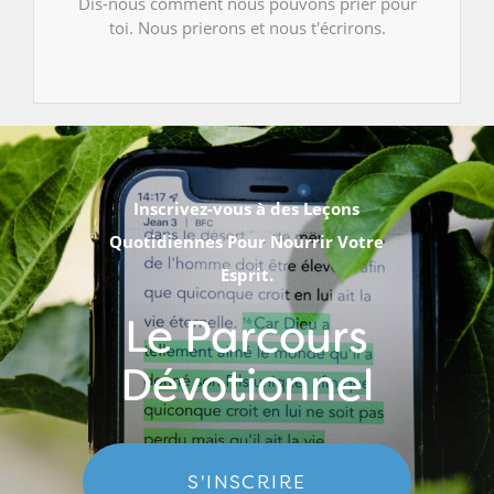
Dis-nous comment nous pouvons prier pour
toi. Nous prierons et nous t'écrirons.
Inscrivez-vous à des Leçons
Quotidiennes Pour Nourrir Votre
Esprit.
Le Parcours
Dévotionnel
S'INSCRIRE