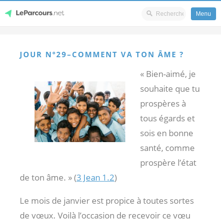
Menu
Skip
LeParcours.net
to
JOUR N°29–COMMENT VA TON ÂME ?
content
« Bien-aimé, je
souhaite que tu
prospères à
tous égards et
sois en bonne
santé, comme
prospère l’état
de ton âme. » (
3 Jean 1.2
)
Le mois de janvier est propice à toutes sortes
de vœux. Voilà l’occasion de recevoir ce vœu