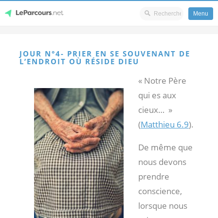
Menu
Skip
LeParcours.net
to
JOUR N°4- PRIER EN SE SOUVENANT DE
content
L’ENDROIT OÙ RÉSIDE DIEU
« Notre Père
qui es aux
cieux… »
(
Matthieu 6.9
).
De même que
nous devons
prendre
conscience,
lorsque nous