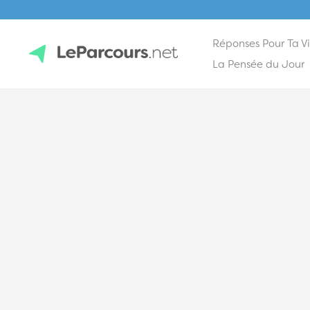
Réponses Pour Ta V
Skip
La Pensée du Jour
to
content
LeParcours.net