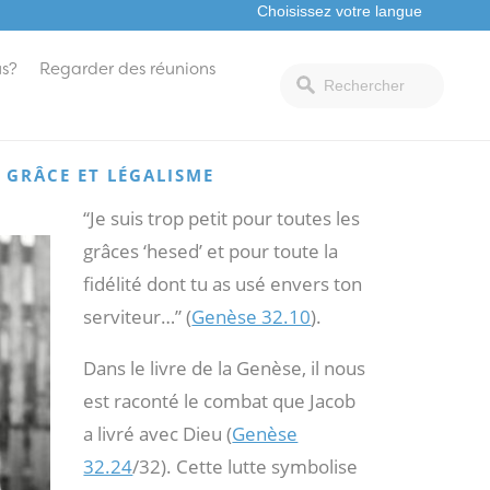
s?
Regarder des réunions
 GRÂCE ET LÉGALISME
“Je suis trop petit pour toutes les
grâces ‘hesed’ et pour toute la
fidélité dont tu as usé envers ton
serviteur…” (
Genèse 32.10
).
Dans le livre de la Genèse, il nous
est raconté le combat que Jacob
a livré avec Dieu (
Genèse
32.24
/32). Cette lutte symbolise