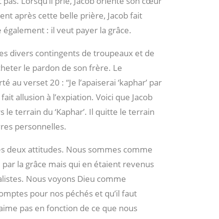
 pas. Lorsqu’il prie, Jacob oriente son cœur
t après cette belle prière, Jacob fait
 également : il veut payer la grâce.
 les divers contingents de troupeaux et de
cheter le pardon de son frère. Le
 au verset 20 : “Je l’apaiserai ‘kaphar’ par
ait allusion à l’expiation. Voici que Jacob
 le terrain du ‘Kaphar’. Il quitte le terrain
vres personnelles.
 ces deux attitudes. Nous sommes comme
par la grâce mais qui en étaient revenus
égalistes. Nous voyons Dieu comme
mptes pour nos péchés et qu’il faut
 aime pas en fonction de ce que nous