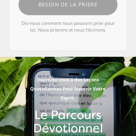
BESOIN DE LA PRIERE
Dis-nous comment nous pouvons prier pour
toi. Nous prierons et nous t'écrirons.
Inscrivez-vous à des Leçons
Quotidiennes Pour Nourrir Votre
Esprit.
Le Parcours
Dévotionnel