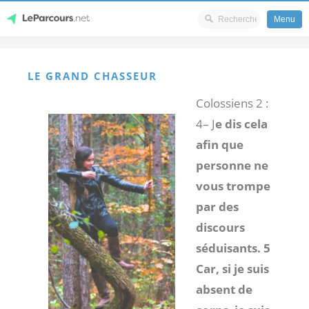
Menu
Skip
LeParcours.net
to
LE GRAND CHASSEUR
content
Colossiens 2 :
4
– J
e dis cela
afin que
personne ne
vous trompe
par des
discours
séduisants. 5
Car, si je suis
absent de