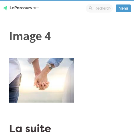
Menu
Skip
LeParcours.net
to
Image 4
content
La suite