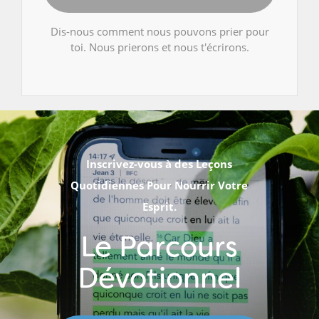
Dis-nous comment nous pouvons prier pour
toi. Nous prierons et nous t'écrirons.
Inscrivez-vous à des Leçons
Quotidiennes Pour Nourrir Votre
Esprit.
Le Parcours
Dévotionnel