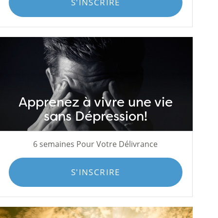
S'INSCRIRE
Apprenez à vivre une vie
sans Dépression!
6 semaines Pour Votre Délivrance
S'INSCRIRE