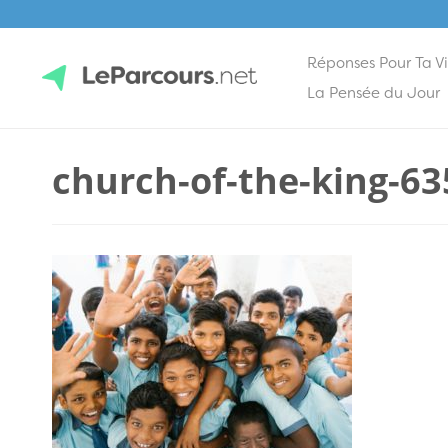
Réponses Pour Ta V
Skip
La Pensée du Jour
to
content
LeParcours.net
church-of-the-king-6