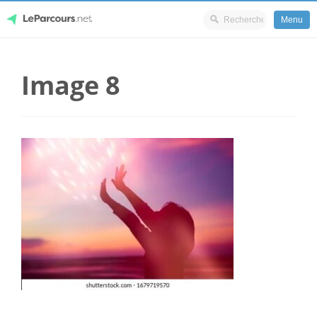
Menu
Skip
LeParcours.net
to
Image 8
content