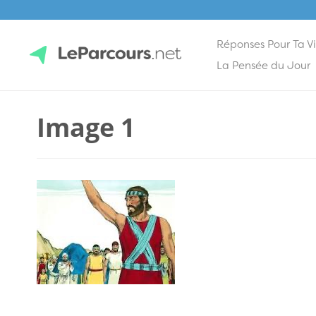
Réponses Pour Ta V
Skip
La Pensée du Jour
to
content
LeParcours.net
Image 1