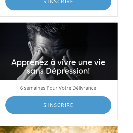
S'INSCRIRE
Apprenez à vivre une vie
sans Dépression!
6 semaines Pour Votre Délivrance
S'INSCRIRE