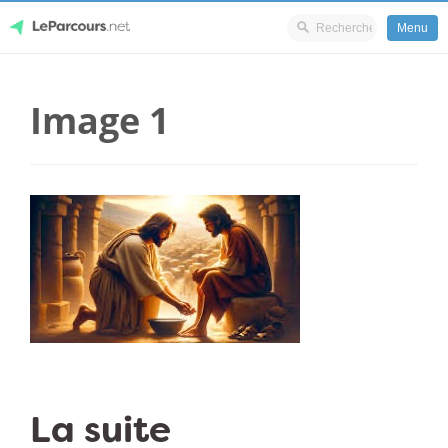
Menu
Skip
LeParcours.net
to
Image 1
content
La suite