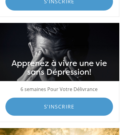
S'INSCRIRE
Apprenez à vivre une vie
sans Dépression!
6 semaines Pour Votre Délivrance
S'INSCRIRE