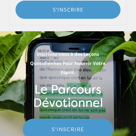
S'INSCRIRE
Inscrivez-vous à des Leçons
Quotidiennes Pour Nourrir Votre
Esprit.
Le Parcours
Dévotionnel
S'INSCRIRE