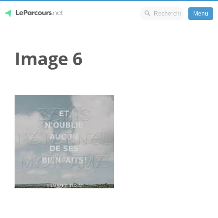
Menu
Skip
LeParcours.net
to
Image 6
content