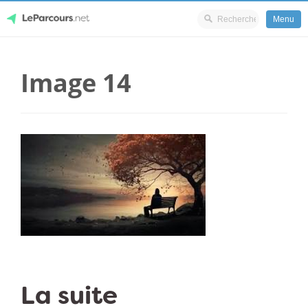
Menu
Skip
LeParcours.net
to
Image 14
content
La suite