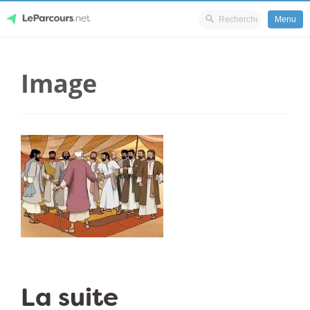
Menu
Skip
LeParcours.net
to
Image
content
La suite