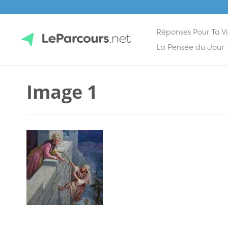
Réponses Pour Ta V
Skip
La Pensée du Jour
to
content
LeParcours.net
Image 1