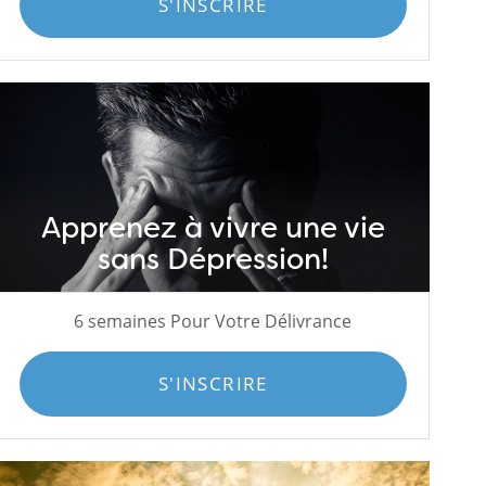
S'INSCRIRE
Apprenez à vivre une vie
sans Dépression!
6 semaines Pour Votre Délivrance
S'INSCRIRE