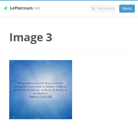
Menu
Skip
LeParcours.net
to
Image 3
content