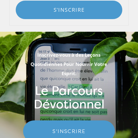
S'INSCRIRE
Inscrivez-vous à des Leçons
Quotidiennes Pour Nourrir Votre
Esprit.
Le Parcours
Dévotionnel
S'INSCRIRE