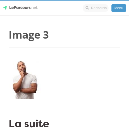
Menu
Skip
LeParcours.net
to
Image 3
content
La suite