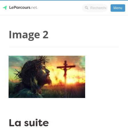
Menu
Skip
LeParcours.net
to
Image 2
content
La suite