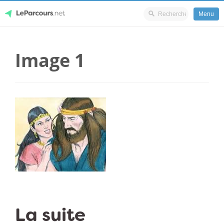
Menu
Skip
LeParcours.net
to
Image 1
content
La suite