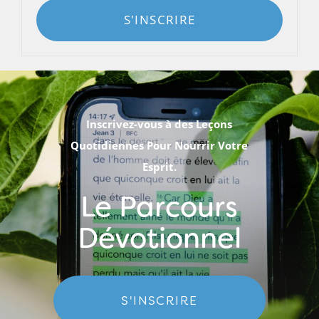
S'INSCRIRE
Inscrivez-vous à des Leçons
Quotidiennes Pour Nourrir Votre
Esprit.
Le Parcours
Dévotionnel
S'INSCRIRE