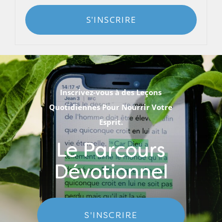
S'INSCRIRE
Inscrivez-vous à des Leçons
Quotidiennes Pour Nourrir Votre
Esprit.
Le Parcours
Dévotionnel
S'INSCRIRE