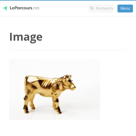
Menu
Skip
LeParcours.net
to
Image
content