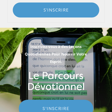
S'INSCRIRE
Inscrivez-vous à des Leçons
Quotidiennes Pour Nourrir Votre
Esprit.
Le Parcours
Dévotionnel
S'INSCRIRE