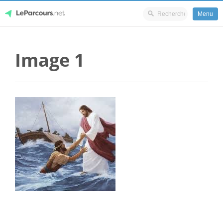
Menu
Skip
LeParcours.net
to
Image 1
content