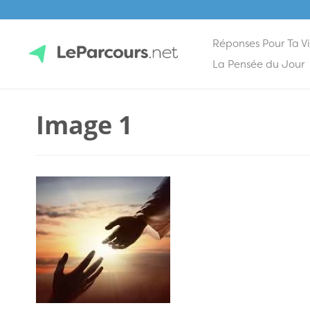
Réponses Pour Ta V
Skip
La Pensée du Jour
to
content
LeParcours.net
Image 1