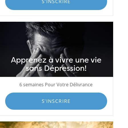
S'INSCRIRE
Apprenez à vivre une vie
sans Dépression!
6 semaines Pour Votre Délivrance
S'INSCRIRE