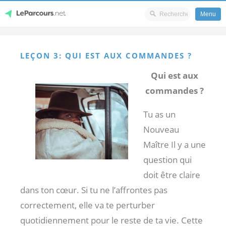
Menu
Skip
LeParcours.net
to
LEÇON 3: QUI EST AUX COMMANDES ?
content
Qui est aux
commandes ?
Tu as un
Nouveau
Maître Il y a une
question qui
doit être claire
dans ton cœur. Si tu ne l’affrontes pas
correctement, elle va te perturber
quotidiennement pour le reste de ta vie. Cette