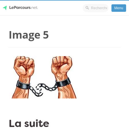
Menu
Skip
LeParcours.net
to
Image 5
content
La suite