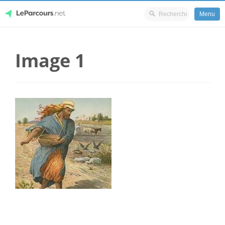
Menu
Skip
LeParcours.net
to
Image 1
content