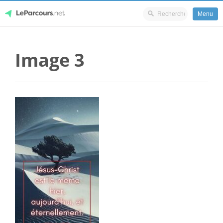
Menu
Skip
LeParcours.net
to
Image 3
content