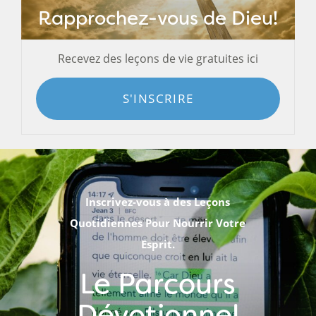
Rapprochez-vous de Dieu!
Recevez des leçons de vie gratuites ici
S'INSCRIRE
Inscrivez-vous à des Leçons
Quotidiennes Pour Nourrir Votre
Esprit.
Le Parcours
Dévotionnel