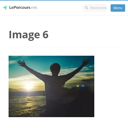
Menu
Skip
LeParcours.net
to
Image 6
content