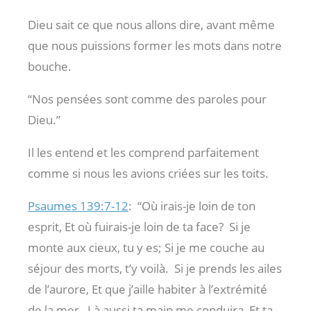
Dieu sait ce que nous allons dire, avant même
que nous puissions former les mots dans notre
bouche.
“Nos pensées sont comme des paroles pour
Dieu.”
Il les entend et les comprend parfaitement
comme si nous les avions criées sur les toits.
Psaumes 139:7-12
:
“Où irais-je loin de ton
esprit, Et où fuirais-je loin de ta face?
Si je
monte aux cieux, tu y es; Si je me couche au
séjour des morts, t’y voilà.
Si je prends les ailes
de l’aurore, Et que j’aille habiter à l’extrémité
de la mer,
Là aussi ta main me conduira, Et ta